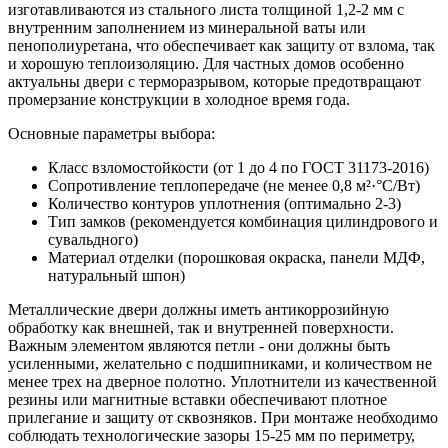
изготавливаются из стального листа толщиной 1,2-2 мм с
внутренним заполнением из минеральной ваты или
пенополиуретана, что обеспечивает как защиту от взлома, так
и хорошую теплоизоляцию. Для частных домов особенно
актуальны двери с терморазрывом, которые предотвращают
промерзание конструкции в холодное время года.
Основные параметры выбора:
Класс взломостойкости (от 1 до 4 по ГОСТ 31173-2016)
Сопротивление теплопередаче (не менее 0,8 м²·°C/Вт)
Количество контуров уплотнения (оптимально 2-3)
Тип замков (рекомендуется комбинация цилиндрового и
сувальдного)
Материал отделки (порошковая окраска, панели МДФ,
натуральный шпон)
Металлические двери должны иметь антикоррозийную
обработку как внешней, так и внутренней поверхности.
Важным элементом являются петли - они должны быть
усиленными, желательно с подшипниками, и количеством не
менее трех на дверное полотно. Уплотнители из качественной
резины или магнитные вставки обеспечивают плотное
прилегание и защиту от сквозняков. При монтаже необходимо
соблюдать технологические зазоры 15-25 мм по периметру,