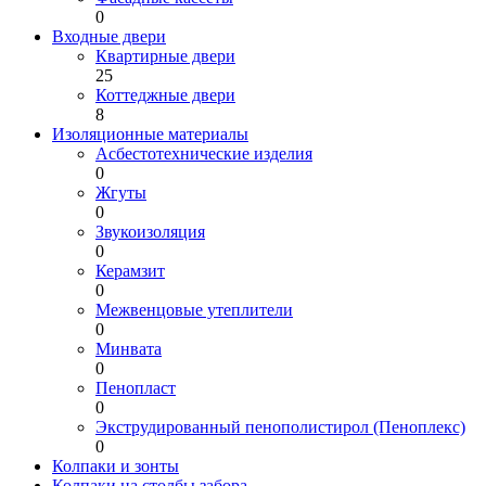
0
Входные двери
Квартирные двери
25
Коттеджные двери
8
Изоляционные материалы
Асбестотехнические изделия
0
Жгуты
0
Звукоизоляция
0
Керамзит
0
Межвенцовые утеплители
0
Минвата
0
Пенопласт
0
Экструдированный пенополистирол (Пеноплекс)
0
Колпаки и зонты
Колпаки на столбы забора