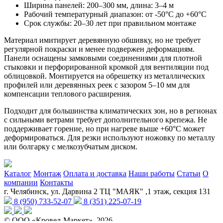
Ширина панелей: 200–300 мм, длина: 3–4 м
Рабочий температурный диапазон: от -50°C до +60°C
Срок службы: 20–30 лет при правильном монтаже
Материал имитирует деревянную обшивку, но не требует
регулярной покраски и менее подвержен деформациям.
Панели оснащены замковыми соединениями для плотной
стыковки и перфорированной кромкой для вентиляции под
облицовкой. Монтируется на обрешетку из металлических
профилей или деревянных реек с зазором 5–10 мм для
компенсации теплового расширения.
Подходит для большинства климатических зон, но в регионах
с сильными ветрами требует дополнительного крепежа. Не
поддерживает горение, но при нагреве выше +60°C может
деформироваться. Для резки используют ножовку по металлу
или болгарку с мелкозубчатым диском.
Каталог
Монтаж
Оплата и доставка
Наши работы
Статьи
О
компании
Контакты
г. Челябинск, ул. Дарвина 2 ТЦ "МАЯК" ,1 этаж, секция 131
8 (950) 733-52-07
8 (351) 225-07-19
© ООО «Кровел-Маркет», 2026