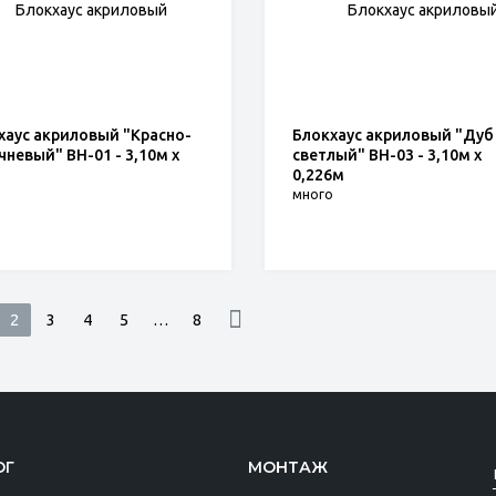
хаус акриловый "Красно-
Блокхаус акриловый "Дуб
чневый" BH-01 - 3,10м х
светлый" BH-03 - 3,10м х
0,226м
о
много
2
3
4
5
…
8
ОГ
МОНТАЖ