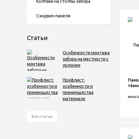
Колпаки на столбы забора
Сэндвич-панели
Статьи
Особенности монтажа
забора на местности с
уклоном
Профлист:
Пане
тёмн
особенности и
преимущества
мног
материала
Все статьи