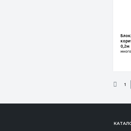
Блок
кори
0,2м
мног
1
КАТАЛ