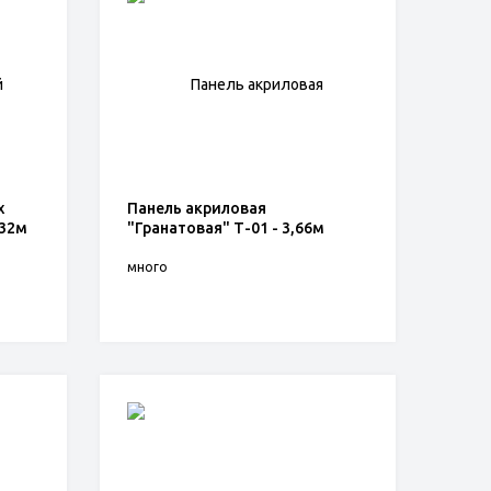
х
Панель акриловая
,32м
"Гранатовая" Т-01 - 3,66м
много