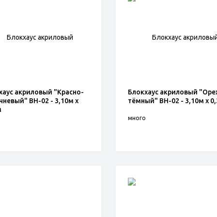
хаус акриловый "Красно-
Блокхаус акриловый "Оре
чневый" BH-02 - 3,10м х
тёмный" BH-02 - 3,10м х 0
м
о
много