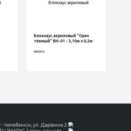
Блокхаус акриловый "Орех
тёмный" BH-01 - 3,10м х 0,2м
много
г. Челябинск, ул. Дарвина 2
ТЦ "МАЯК" ,1 этаж, секция