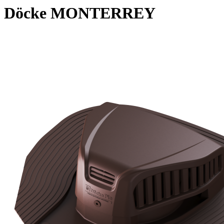
Döсkе MONTERREY