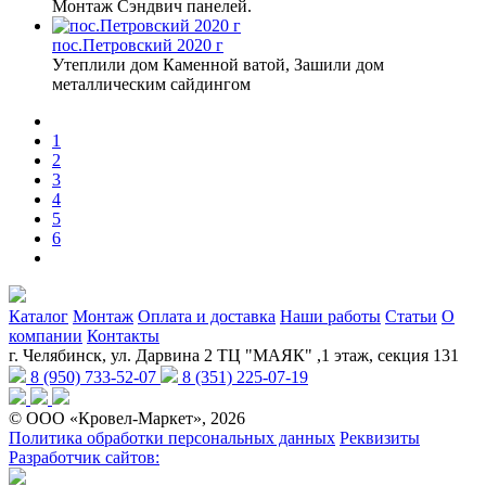
Монтаж Сэндвич панелей.
пос.Петровский 2020 г
Утеплили дом Каменной ватой, Зашили дом
металлическим сайдингом
1
2
3
4
5
6
Каталог
Монтаж
Оплата и доставка
Наши работы
Статьи
О
компании
Контакты
г. Челябинск, ул. Дарвина 2 ТЦ "МАЯК" ,1 этаж, секция 131
8 (950) 733-52-07
8 (351) 225-07-19
© ООО «Кровел-Маркет», 2026
Политика обработки персональных данных
Реквизиты
Разработчик сайтов: