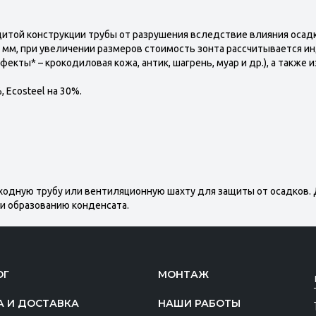
той конструкции трубы от разрушения вследствие влияния осадко
0 мм, при увеличении размеров стоимость зонта рассчитывается и
екты* – крокодиловая кожа, антик, шагрень, муар и др.), а также и
 Ecosteel на 30%.
ходную трубу или вентиляционную шахту для защиты от осадков.
и образованию конденсата.
ОГ
МОНТАЖ
А И ДОСТАВКА
НАШИ РАБОТЫ