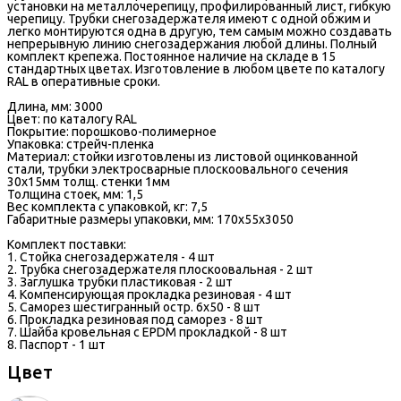
установки на металлочерепицу, профилированный лист, гибкую
черепицу. Трубки снегозадержателя имеют с одной обжим и
легко монтируются одна в другую, тем самым можно создавать
непрерывную линию снегозадержания любой длины. Полный
комплект крепежа. Постоянное наличие на складе в 15
стандартных цветах. Изготовление в любом цвете по каталогу
RAL в оперативные сроки.
Длина, мм: 3000
Цвет: по каталогу RAL
Покрытие: порошково-полимерное
Упаковка: стрейч-пленка
Материал: стойки изготовлены из листовой оцинкованной
стали, трубки электросварные плоскоовального сечения
30х15мм толщ. стенки 1мм
Толщина стоек, мм: 1,5
Вес комплекта с упаковкой, кг: 7,5
Габаритные размеры упаковки, мм: 170х55х3050
Комплект поставки:
1. Стойка снегозадержателя - 4 шт
2. Трубка снегозадержателя плоскоовальная - 2 шт
3. Заглушка трубки пластиковая - 2 шт
4. Компенсирующая прокладка резиновая - 4 шт
5. Саморез шестигранный остр. 6x50 - 8 шт
6. Прокладка резиновая под саморез - 8 шт
7. Шайба кровельная с EPDM прокладкой - 8 шт
8. Паспорт - 1 шт
Цвет