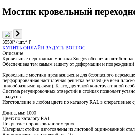
Мостик кровельный переходно
3550
₽ / шт.*
₽
КУПИТЬ ОНЛАЙН
ЗАДАТЬ ВОПРОС
Описание
Кровельные переходные мостики Snegos обеспечивают безопас
Обеспечивая тем самым защиту от деформации и повреждений 
Кровельные мостики предназначены для безопасного перемещен
перфорированная настилочная решетка Serrated (на всей плос
пилообразными краями). Благодаря такой конструктивной осо
Система регулировочных отверстий в стойках позволяет устан
градусов.
Изготовление в любом цвете по каталогу RAL в оперативные с
Длина, мм: 1000
Цвет: по каталогу RAL
Покрытие: порошково-полимерное
Материал: стойки изготовлены из листовой оцинкованной стали
Вес комплекта с упаковкой, кг: 10