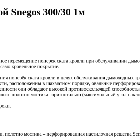
й Snegos 300/30 1м
ное перемещение поперек ската кровли при обслуживании дымох
само кровельное покрытие.
ия поперёк ската кровли в целях обслуживания дымоходных тру
кости, расположенны в шахматном порядке, овальные перфориро
бенности они обладают высокой противоскользящей способность
овить полотно мостика горизонтально (максимальный угол накло
роки.
, полотно мостика – перфорированная настилочная решетка Serr