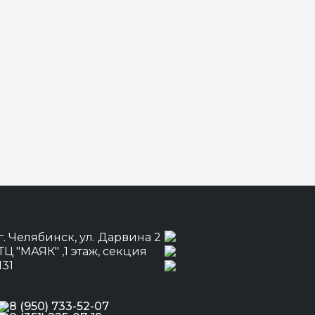
г. Челябинск, ул. Дарвина 2
ТЦ "МАЯК" ,1 этаж, секция
131
8 (950) 733-52-07