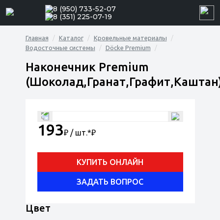
8 (950) 733-52-07
8 (351) 225-07-19
Главная
Каталог
Кровельные материалы
Водосточные системы
Döcke Premium
Наконечник Premium
(Шоколад,Гранат,Графит,Каштан
193
₽ / шт.*
₽
КУПИТЬ ОНЛАЙН
ЗАДАТЬ ВОПРОС
Цвет