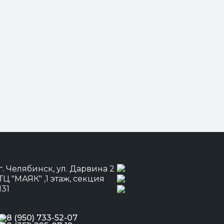
г. Челябинск, ул. Дарвина 2
ТЦ "МАЯК" ,1 этаж, секция
131
8 (950) 733-52-07