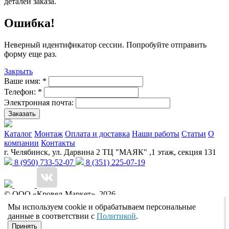
деталей заказа.
Ошибка!
Неверный идентификатор сессии. Попробуйте отправить
форму еще раз.
Закрыть
Ваше имя:
*
Телефон:
*
Электронная почта:
Заказать
Каталог
Монтаж
Оплата и доставка
Наши работы
Статьи
О
компании
Контакты
г. Челябинск, ул. Дарвина 2 ТЦ "МАЯК" ,1 этаж, секция 131
8 (950) 733-52-07
8 (351) 225-07-19
© ООО «Кровел-Маркет», 2026
Политика обработки персональных данных
Реквизиты
Мы используем cookie и обрабатываем персональные
Разработчик сайтов:
данные в соответствии с
Политикой
.
Принять